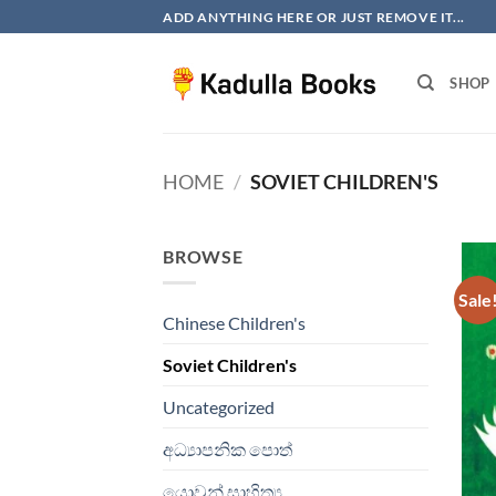
Skip
ADD ANYTHING HERE OR JUST REMOVE IT...
to
content
SHOP
HOME
/
SOVIET CHILDREN'S
BROWSE
Sale
Chinese Children's
Soviet Children's
Uncategorized
අධ්‍යාපනික පොත්
යොවුන් සාහිත්‍ය