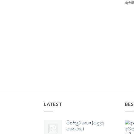
රු
60
LATEST
BES
පින්තූර කතා (පළමු
කොටස)