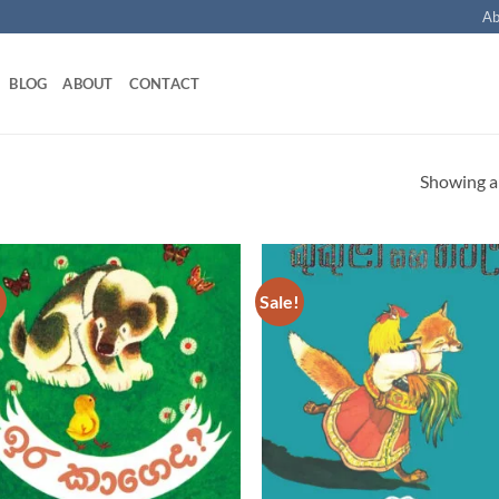
Ab
BLOG
ABOUT
CONTACT
Showing al
!
Sale!
Add to
Ad
wishlist
wis