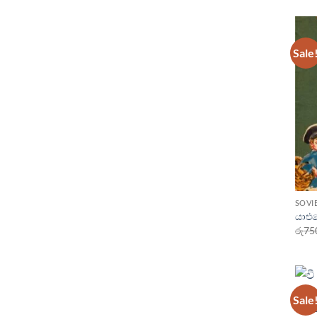
Sale
SOVI
යාළු
රු
75
SOVI
Sale
වී ක