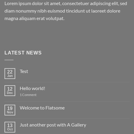
Lorem ipsum dolor sit amet, consectetuer adipiscing elit, sed
diam nonummy nibh euismod tincidunt ut laoreet dolore
magna aliquam erat volutpat.
LATEST NEWS
Test
22
Jan
No
Comments
on
Hello world!
12
Test
Dec
on
1 Comment
Hello
world!
Welcome to Flatsome
19
Nov
No
Comments
on
Just another post with A Gallery
13
Welcome
to
Oct
No
Flatsome