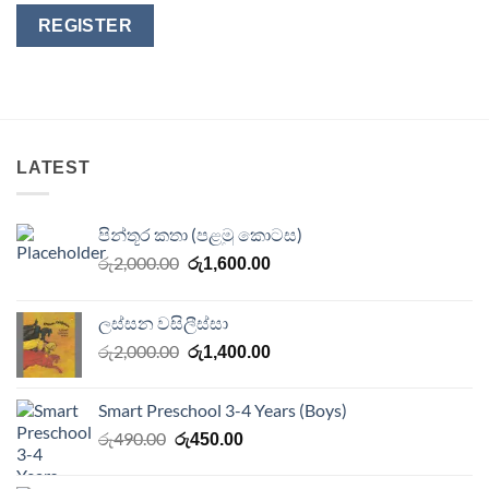
REGISTER
LATEST
පින්තූර කතා (පළමු කොටස)
Original
Current
රු
2,000.00
රු
1,600.00
price
price
was:
is:
ලස්සන වසිලීස්සා
රු2,000.00.
රු1,600.00.
Original
Current
රු
2,000.00
රු
1,400.00
price
price
was:
is:
Smart Preschool 3-4 Years (Boys)
රු2,000.00.
රු1,400.00.
Original
Current
රු
490.00
රු
450.00
price
price
was:
is: