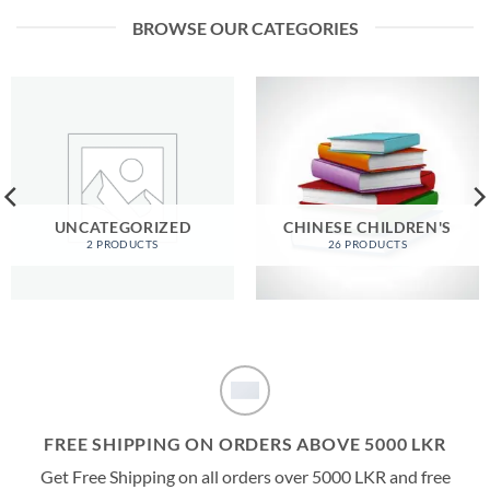
රු490.00.
රු450.00.
රු490.00.
රු450.00.
BROWSE OUR CATEGORIES
UNCATEGORIZED
CHINESE CHILDREN'S
2 PRODUCTS
26 PRODUCTS
FREE SHIPPING ON ORDERS ABOVE 5000 LKR
Get Free Shipping on all orders over 5000 LKR and free