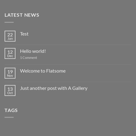
LATEST NEWS
Test
22
Jan
No
Comments
on
Hello world!
12
Test
Dec
on
1 Comment
Hello
world!
Welcome to Flatsome
19
Nov
No
Comments
on
Just another post with A Gallery
13
Welcome
to
Oct
No
Flatsome
Comments
on
Just
TAGS
another
post
with
A
Gallery