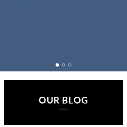
CHILDREN'S
FICTION
POLITICAL
OUR BLOG