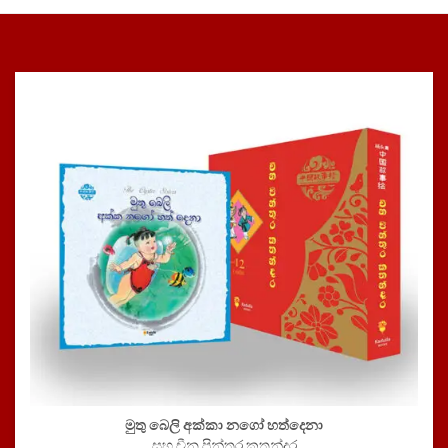
මුතු බෙලි අක්කා නගෝ හත්දෙනා
සහ චීන පින්තූර කතන්දර