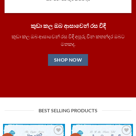
කුඩා කල ඔබ ආසාවෙන් රස විඳි
කුඩා කල ඔබ ආසාවෙන් රස විඳි අපූරු චීන කතන්දර ඔබට
මතකද.
SHOP NOW
BEST SELLING PRODUCTS