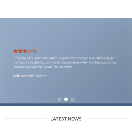
PBR kogi VHS commodo, single-origin coffee selvage kale chips. Fugiat
try-hard ad aesthetic, tofu master cleanse typewriter tote bag accusamus
sustainable ennui hella small batch cliche.
Rebecca Smith
/
Twitter
LATEST NEWS