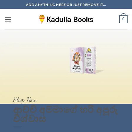
Skip
ADD ANYTHING HERE OR JUST REMOVE IT...
to
content
0
BOOK SALE
Christmas Sale…
50% OFF
UP TO