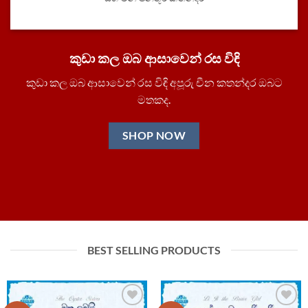
කුඩා කල ඔබ ආසාවෙන් රස විඳි
කුඩා කල ඔබ ආසාවෙන් රස විඳි අපූරු චීන කතන්දර ඔබට
මතකද.
SHOP NOW
BEST SELLING PRODUCTS