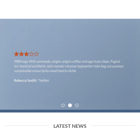
PBR kogi VHS commodo, single-origin coffee selvage kale chips. Fugiat
try-hard ad aesthetic, tofu master cleanse typewriter tote bag accusamus
sustainable ennui hella small batch cliche.
Rebecca Smith
/
Twitter
LATEST NEWS