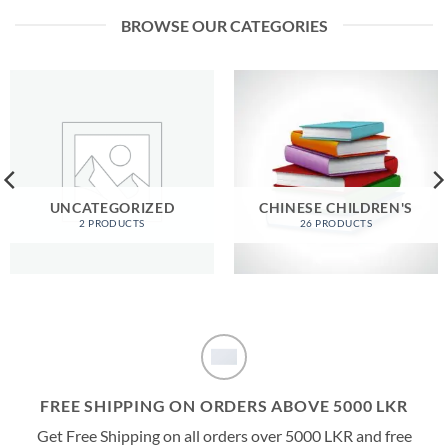
රු490.00.
රු450.00.
රු490.00.
රු450.00.
BROWSE OUR CATEGORIES
UNCATEGORIZED
CHINESE CHILDREN'S
2 PRODUCTS
26 PRODUCTS
FREE SHIPPING ON ORDERS ABOVE 5000 LKR
Get Free Shipping on all orders over 5000 LKR and free