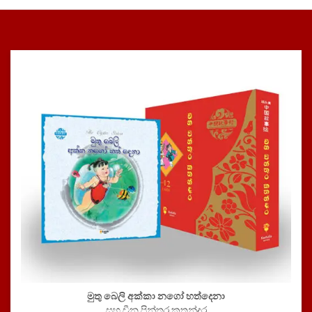
මුතු බෙලි අක්කා නගෝ හත්දෙනා
සහ චීන පින්තූර කතන්දර