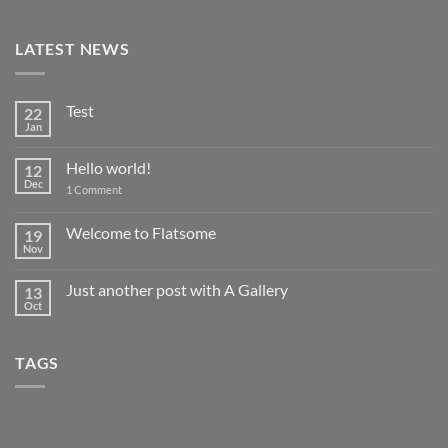
LATEST NEWS
Test
22
Jan
No
Comments
on
Hello world!
12
Test
Dec
on
1 Comment
Hello
world!
Welcome to Flatsome
19
Nov
No
Comments
on
Just another post with A Gallery
13
Welcome
to
Oct
No
Flatsome
Comments
on
Just
TAGS
another
post
with
A
Gallery