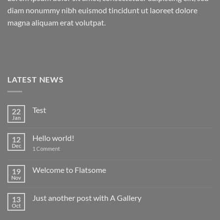
diam nonummy nibh euismod tincidunt ut laoreet dolore
magna aliquam erat volutpat.
LATEST NEWS
Test
22
Jan
No
Comments
on
Hello world!
12
Test
Dec
on
1 Comment
Hello
world!
Welcome to Flatsome
19
Nov
No
Comments
on
Just another post with A Gallery
13
Welcome
to
Oct
No
Flatsome
Comments