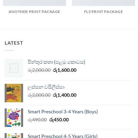
ANOTHER PRINT PACKAGE
FL3 PRINT PACKAGE
LATEST
පින්තූර කතා (පළමු කොටස)
Original
Current
රු
2,000.00
රු
1,600.00
price
price
was:
is:
ලස්සන වසිලීස්සා
රු2,000.00.
රු1,600.00.
Original
Current
රු
2,000.00
රු
1,400.00
price
price
was:
is:
Smart Preschool 3-4 Years (Boys)
රු2,000.00.
රු1,400.00.
Original
Current
රු
490.00
රු
450.00
price
price
was:
is:
Smart Preschool 4-5 Years (Girls)