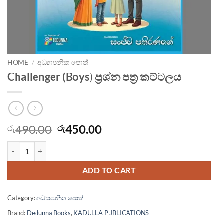
HOME
/
අධ්‍යාපනික පොත්
Challenger (Boys) ප්‍රශ්න පත්‍ර කට්ටලය
Original
Current
490.00
450.00
රු
රු
price
price
Challenger (Boys) ප්‍රශ්න පත්‍ර කට්ටලය quantity
was:
is:
රු490.00.
රු450.00.
ADD TO CART
Category:
අධ්‍යාපනික පොත්
Brand:
Dedunna Books
,
KADULLA PUBLICATIONS