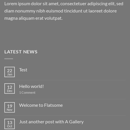
Lorem ipsum dolor sit amet, consectetuer adipiscing elit, sed
diam nonummy nibh euismod tincidunt ut laoreet dolore
magna aliquam erat volutpat.
LATEST NEWS
Test
22
Jan
No
Comments
on
Hello world!
12
Test
Dec
on
1 Comment
Hello
world!
Welcome to Flatsome
19
Nov
No
Comments
on
Just another post with A Gallery
13
Welcome
to
Oct
No
Flatsome