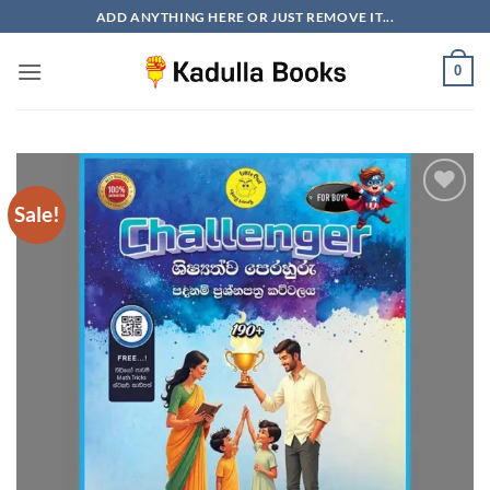
Skip
ADD ANYTHING HERE OR JUST REMOVE IT...
to
content
0
Sale!
Add to
wishlist